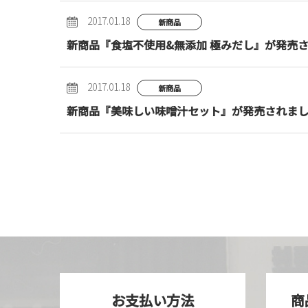
2017.01.18
新商品
新商品『食塩不使用&無添加 極みだし』が発売
2017.01.18
新商品
新商品『美味しい味噌汁セット』が発売されま
投
稿
の
ペ
ー
ジ
送
り
お支払い方法
商