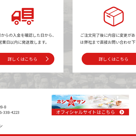
様からの入金を確認した日から、
ご注文完了後に内容に変更があ
営業日以内に発送致します。
は
弊社まで
直接お問い合わせ下
詳しくはこちら
詳しくはこちら
8-8
-338-4223
ン