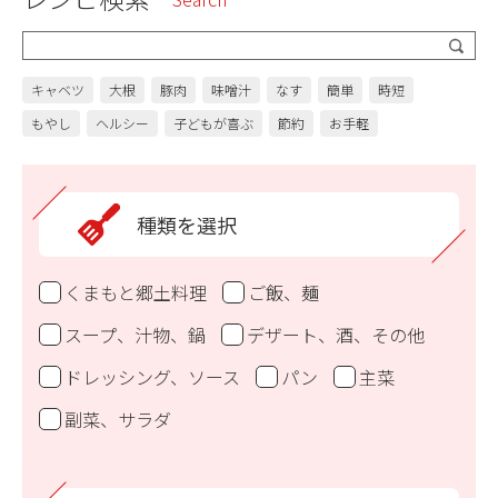
キャベツ
大根
豚肉
味噌汁
なす
簡単
時短
もやし
ヘルシー
子どもが喜ぶ
節約
お手軽
種類を選択
くまもと郷土料理
ご飯、麺
スープ、汁物、鍋
デザート、酒、その他
ドレッシング、ソース
パン
主菜
副菜、サラダ