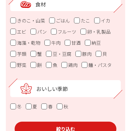
食材
きのこ・山菜
ごはん
たこ
イカ
エビ
パン
フルーツ
卵・乳製品
海藻・乾物
牛肉
甘酒
納豆
芋類
蟹
豆・豆腐
豚肉
貝
野菜
餅
魚
鶏肉
麺・パスタ
おいしい季節
冬
夏
春
秋
絞り込む