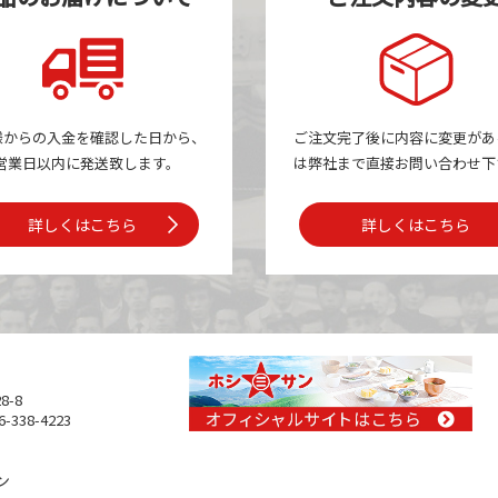
様からの入金を確認した日から、
ご注文完了後に内容に変更があ
営業日以内に発送致します。
は
弊社まで
直接お問い合わせ下
詳しくはこちら
詳しくはこちら
8-8
-338-4223
ン