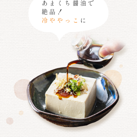
あまくち醤油で
絶品！
冷ややっこ
に