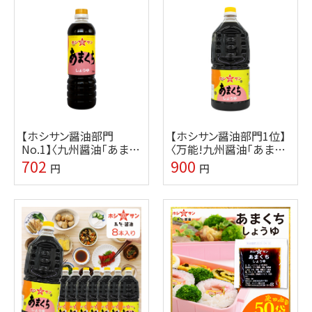
【ホシサン醤油部門
【ホシサン醤油部門1位】
No.1】〈九州醤油「あまく
〈万能!九州醤油「あまく
ち」 750ml〉【九州熊本の
ち」 1.5L〉【九州熊本の老
702
900
円
円
老舗醤油屋ホシサン】
舗醤油屋ホシサン】