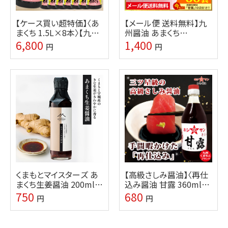
【ケース買い超特価】〈あ
【メール便 送料無料】九
まくち 1.5L×8本〉【九州
州醤油 あまくち
熊本の老舗醤油屋ホシ
9ml×50袋 高級さしみ
6,800
1,400
円
円
サン】
醤油10袋付き【小袋 醤
油】
くまもとマイスターズ あ
【高級さしみ醤油】〈再仕
まくち生姜醤油 200ml
込み醤油 甘露 360ml〉
(瓶)【九州熊本の味噌・し
【九州熊本の老舗醤油屋
750
680
円
円
ょうゆ醸造元ホシサン】
ホシサン】