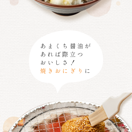
あまくち醤油が
あれば際立つ
おいしさ！
焼きおにぎり
に