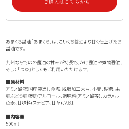
ご購入はこちらから
あまくち醤油「あまくち」は、こいくち醤油より甘く仕上げたお
醤油です。
九州ならではの醤油の甘みが特長で、かけ醤油や煮物醤油、
そして「つゆ」としてもご利用いただけます。
■原材料
アミノ酸液(国産製造)、食塩、脱脂加工大豆、小麦、砂糖、果
糖ぶどう糖液糖/アルコール、調味料(アミノ酸等)、カラメル
色素、甘味料(ステビア、甘草)、V.B1
■内容量
500ml