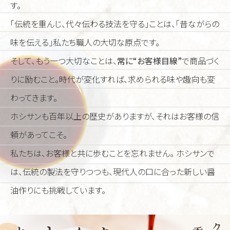
す。
「伝統を重んじ、代々伝わる技法を守る」ことは、「昔ながらの
味を伝える」私たち職人の大切な原点です。
そして、もう一つ大切なことは、
常に
“
お客様目線
”
で商品づく
りに励むこと。時代が変化すれば、求められる味や趣向も変
わってきます。
ホシサンも百年以上の歴史がありますが、それはお客様の信
頼があってこそ。
私たちは、お客様と共に歩むことを忘れません。 ホシサンで
は、伝統の製法を守りつつも、現代人の口に合った新しい醤
油作りにも挑戦しています。