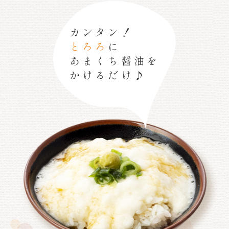
カンタン！
とろろ
に
あまくち醤油を
かけるだけ♪