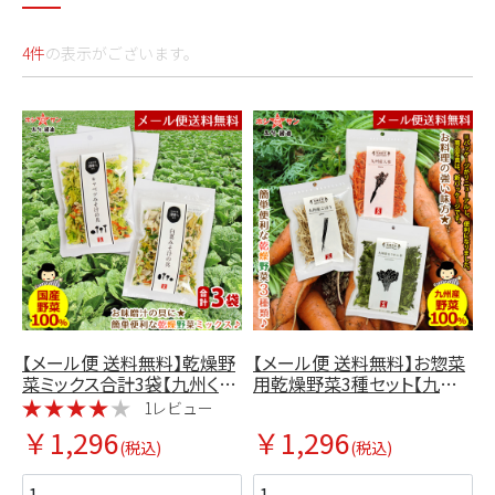
4件
の表示がございます。
【メール便 送料無料】乾燥野
【メール便 送料無料】お惣菜
菜ミックス合計3袋【九州くま
用乾燥野菜3種セット【九州く
もとの老舗味噌屋ホシサン】
まもとの老舗味噌屋ホシサ
1レビュー
ン】
￥1,296
￥1,296
(税込)
(税込)