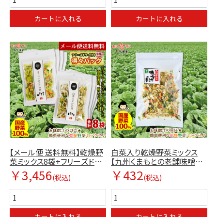
カートに入れる
カートに入れる
【メール便 送料無料】乾燥野
白菜入り乾燥野菜ミックス
菜ミックス8袋+フリーズドラ
【九州くまもとの老舗味噌屋
イ味噌汁4個【みそ醤油ホシ
ホシサン】単品
￥3,456
￥432
(税込)
(税込)
サン】
カートに入れる
カートに入れる