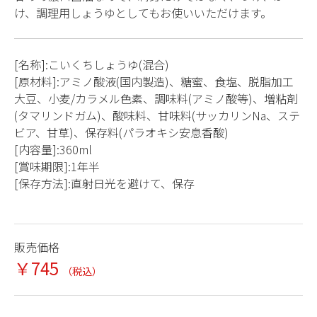
け、調理用しょうゆとしてもお使いいただけます。
[名称]:こいくちしょうゆ(混合)
[原材料]:アミノ酸液(国内製造)、糖蜜、食塩、脱脂加工
大豆、小麦/カラメル色素、調味料(アミノ酸等)、増粘剤
(タマリンドガム)、酸味料、甘味料(サッカリンNa、ステ
ビア、甘草)、保存料(パラオキシ安息香酸)
[内容量]:360ml
[賞味期限]:1年半
[保存方法]:直射日光を避けて、保存
販売価格
￥745
（税込）