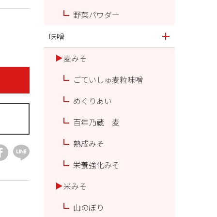
野菜パウダー
味噌
麦みそ
ごていしゅ麦粒味噌
めぐりあい
百年乃蔵 麦
熟成みそ
栄養強化みそ
米みそ
山のぼり