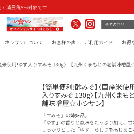
全て消費税8%対象です
ホシサンについて
お客様の声
ご利用ガイド
お得
産米使用!ゆず入りすみそ 130g〉【九州くまもとの老舗味噌屋
【簡単便利!酢みそ】〈国産米使用
入りすみそ 130g〉【九州くまも
舗味噌屋☆ホシサン】
「すみそ」の姉妹品。
「ゆず」の香りと風味をたっぷり加え、甘
しっかりとした「ゆず」らしさを感じるこ