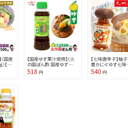
】〈国産
【国産ゆず果汁使用】〈火
【七味唐辛子】柚子
g〉【九
の国ぽん酢 国産ゆず
豊かに≪ゆず七味
屋ホシ
220ml〉【九州熊本の老舗
25g≫【九州くまも
518
540
円
円
醤油屋☆ホシサン】
舗みそ・醤油屋☆
ン】