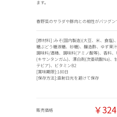
ます。
春野菜のサラダや豚肉との相性がバツグン
[原材料] :みそ(国内製造)(大豆、米、食塩)
糖ぶどう糖液糖、砂糖)、醸造酢、ゆず果
調味料/酒精、調味料(アミノ酸等)、香料、
(キサンタンガム)、漂白剤(次亜硫酸Na)、
テビア)、ビタミンB2
[賞味期限]:180日
[保存方法]:直射日光を避けて保存
￥324
販売価格