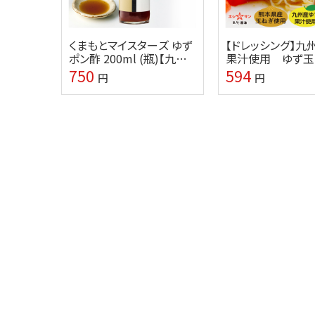
くまもとマイスターズ ゆず
【ドレッシング】九
ポン酢 200ml (瓶)【九州
果汁使用 ゆず玉
熊本の味噌・しょうゆ醸造
ッシング 200ml
750
594
円
円
元ホシサン】
まもと☆老舗ホシ