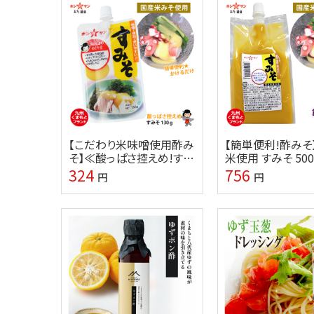
【こだわり米味噌使用酢み
【簡単便利!酢みそ
そ】≪酸っぱさ控えめ!すみ
米使用 すみそ 500
そ 130g≫ 【九州くまもと
州熊本の老舗味噌
324
756
円
円
☆老舗味噌屋ホシサン】
サン】