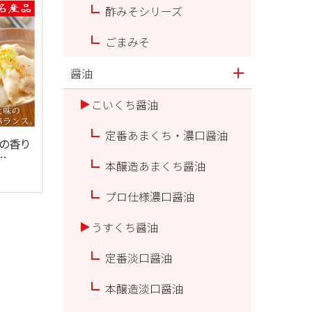
酢みそシリーズ
ごまみそ
醤油
こいくち醤油
定番あまくち・濃口醤油
の香り
本醸造あまくち醤油
との老
ホシサ
プロ仕様濃口醤油
うすくち醤油
定番淡口醤油
本醸造淡口醤油