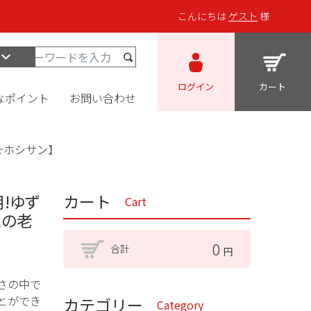
こんにちは
ゲスト
様
ログイン
カート
なポイント
お問い合わせ
☆ホシサン】
!ゆず
カート
Cart
との老
0
合計
円
さの中で
とができ
カテゴリー
Category