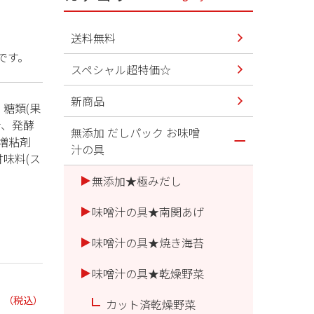
送料無料
です。
スペシャル超特価☆
新商品
、糖類(果
汁、発酵
無添加 だしパック お味噌
増粘剤
汁の具
甘味料(ス
無添加★極みだし
味噌汁の具★南関あげ
味噌汁の具★焼き海苔
味噌汁の具★乾燥野菜
（税込）
カット済乾燥野菜