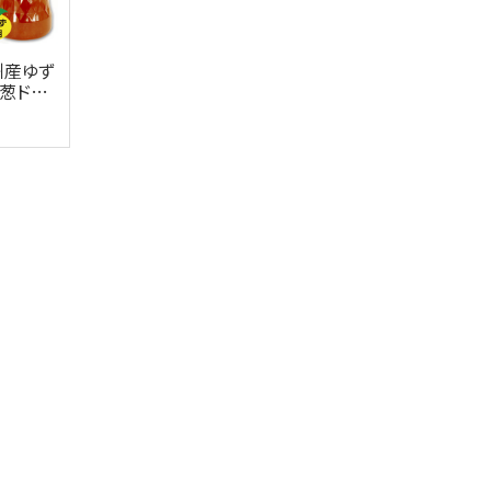
州産ゆず
葱ドレ
 【九州く
サン】