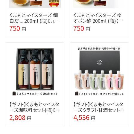
くまもとマイスターズ 鯛
くまもとマイスターズ ゆ
白だし 200ml (瓶)【九州
ずポン酢 200ml (瓶)【九
熊本の味噌・しょうゆ醸造
州熊本の味噌・しょうゆ醸
750
750
円
円
元ホシサン】
造元ホシサン】
【ギフト】くまもとマイスタ
【ギフト】くまもとマイスタ
ーズ調味料セット(瓶)【九
ーズクラフト甘酒セット
州熊本の味噌・しょうゆ醸
（苺・和光茶・抹茶味）【味
2,808
4,536
円
円
造元ホシサン】
噌・しょうゆ醸造元ホシサ
ン】