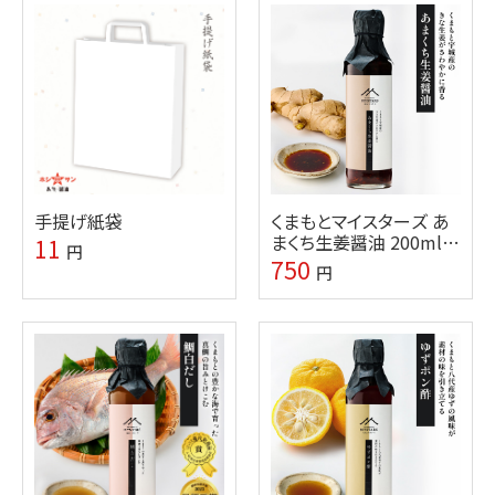
手提げ紙袋
くまもとマイスターズ あ
まくち生姜醤油 200ml
11
円
(瓶)【九州熊本の味噌・し
750
円
ょうゆ醸造元ホシサン】