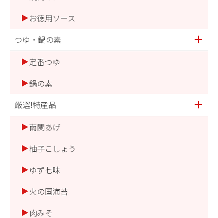
お徳用ソース
つゆ・鍋の素
定番つゆ
鍋の素
厳選!特産品
南関あげ
柚子こしょう
ゆず七味
火の国海苔
肉みそ