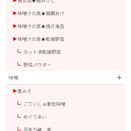
無添加★極みだし
味噌汁の具★南関あげ
味噌汁の具★焼き海苔
味噌汁の具★乾燥野菜
カット済乾燥野菜
野菜パウダー
味噌
麦みそ
ごていしゅ麦粒味噌
めぐりあい
百年乃蔵 麦