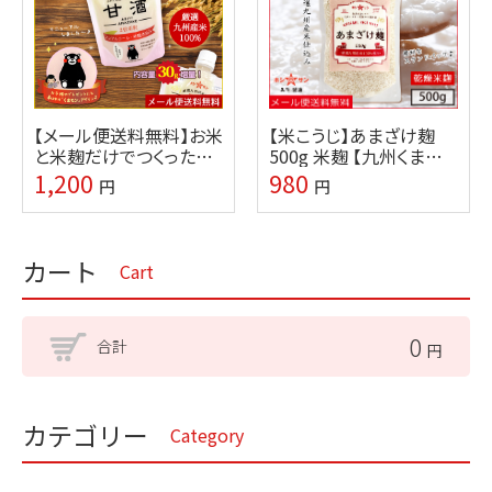
【メール便送料無料】お米
【米こうじ】あまざけ麹
と米麹だけでつくった甘
500g 米麹 【九州くまもと
酒 180g×3個セット【九
の老舗味噌屋ホシサン】
1,200
980
円
円
州熊本の老舗ホシサン】
カート
Cart
0
合計
円
カテゴリー
Category