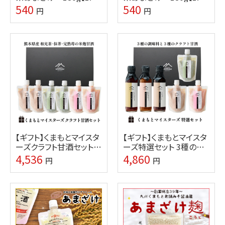
倍希釈】【熊本の味噌・し
倍希釈】【熊本の味噌・し
540
540
円
円
ょうゆ醸造元ホシサン】
ょうゆ醸造元ホシサン】
【ギフト】くまもとマイスタ
【ギフト】くまもとマイスタ
ーズクラフト甘酒セット
ーズ特選セット 3種の調
（苺・和光茶・抹茶味）【味
味料と3種の甘酒【味噌・
4,536
4,860
円
円
噌・しょうゆ醸造元ホシサ
しょうゆ醸造元ホシサン】
ン】