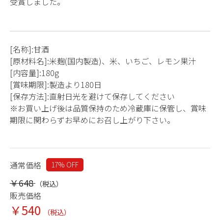
受賞しました。
[名称]:甘酒
[原材料名]:米麹(国内製造)、米、いちご、レモン果汁
[内容量]:180g
[賞味期限]:製造より180日
[保存方法]:直射日光を避けて保存してください
※お買い上げ後は品質保持のため冷蔵庫に保管し、賞味
期限に関わらずお早めにお召し上がり下さい。
通常価格
17% OFF
￥648
（税込）
販売価格
￥540
（税込）