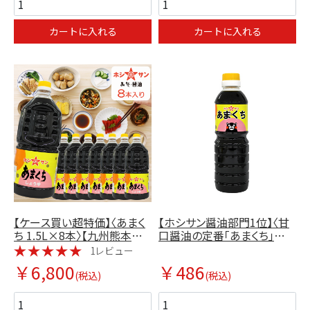
カートに入れる
カートに入れる
【ケース買い超特価】〈あまく
【ホシサン醤油部門1位】〈甘
ち 1.5L×8本〉【九州熊本の
口醤油の定番「あまくち」
老舗醤油屋ホシサン】
500ml〉【九州熊本老舗醤油
1レビュー
屋ホシサン】
￥6,800
￥486
(税込)
(税込)