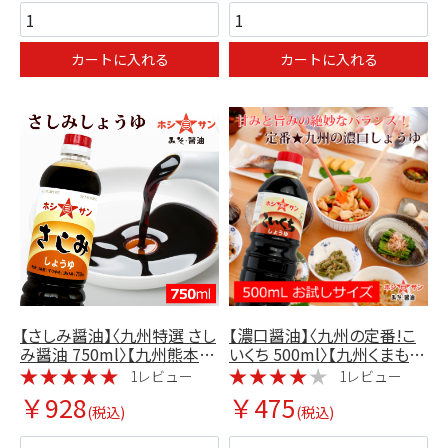
カートに入れる
カートに入れる
【さしみ醤油】〈九州特選 さし
【濃口醤油】〈九州の定番!こ
み醤油 750ml〉【九州熊本の
いくち 500ml〉【九州くまもと
老舗醤油屋ホシサン】
の老舗醤油屋ホシサン】
1レビュー
1レビュー
￥928
￥475
(税込)
(税込)