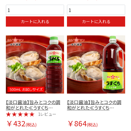
カートに入れる
カートに入れる
【淡口醤油】旨みとコクの調
【淡口醤油】旨みとコクの調
和がとれた≪うすくち
和がとれた≪うすくち
500ml≫【九州熊本の老舗醤
1.5L≫【九州くまもとの老舗
1レビュー
油屋☆ホシサン】
醤油屋ホシサン】
￥432
￥864
(税込)
(税込)