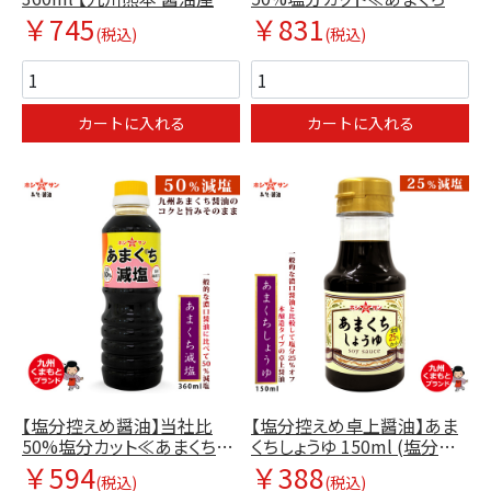
シサン】
塩 750ml≫【九州くまもとの
￥745
￥831
(税込)
(税込)
老舗ホシサン醤油】
カートに入れる
カートに入れる
【塩分控えめ醤油】当社比
【塩分控えめ卓上醤油】あま
50%塩分カット≪あまくち減
くちしょうゆ 150ml (塩分
塩 360ml≫【九州くまもと老
25%カット)【九州熊本 醤油
￥594
￥388
(税込)
(税込)
舗ホシサン醤油】
屋ホシサン】