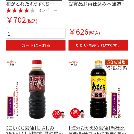
和がとれた≪うすくち
受賞品】〈再仕込み本醸造し
750ml≫【九州くまもとの老
ょうゆ200ml〉【九州熊本老舗
3レビュー
舗ホシサン醤油】
醤油屋ホシサン】
￥702
(税込)
￥626
(税込)
カートに入れる
ただいま品切れ中です。
【こいくち醤油】甘さしみ
【塩分ひかえめ醤油】当社比
360ml 【九州熊本 醤油屋ホ
50%塩分カット≪あまくち減