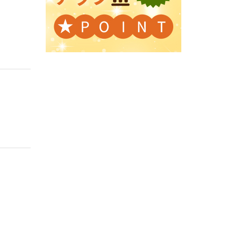
。
。
。