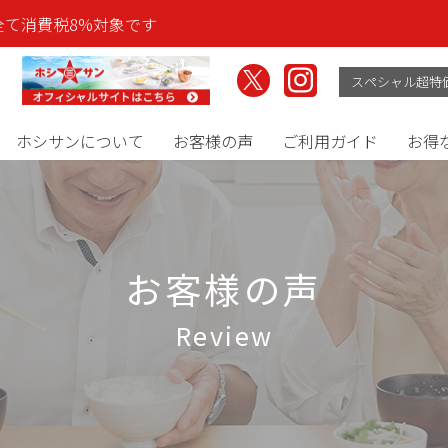
全て消費税8%対象です
ホシサンについて
お客様の声
ご利用ガイド
お得
お客様の声
review