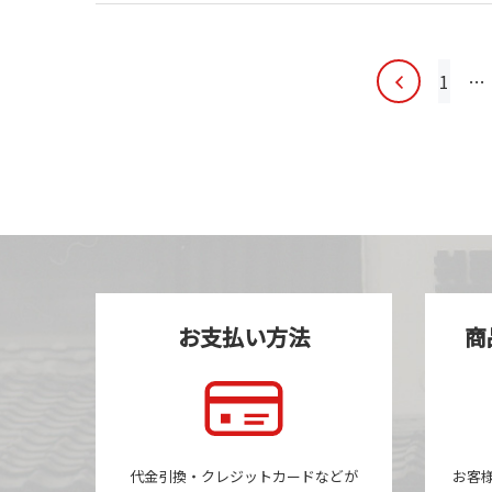
投
1
…
稿
ナ
ビ
ゲ
ー
シ
ョ
ン
お支払い方法
商
代金引換・クレジットカードなどが
お客