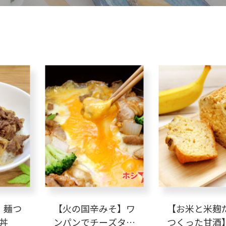
】麺つ
【火の国辛みそ】ワ
【お米と米麹
丼
ンパンでチーズタッ
つくった甘酒