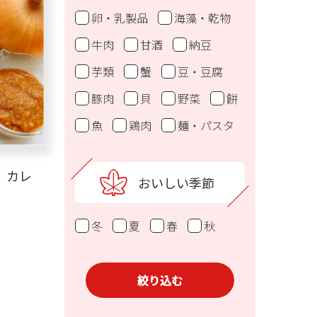
卵・乳製品
海藻・乾物
牛肉
甘酒
納豆
芋類
蟹
豆・豆腐
豚肉
貝
野菜
餅
魚
鶏肉
麺・パスタ
】カレ
おいしい季節
冬
夏
春
秋
絞り込む