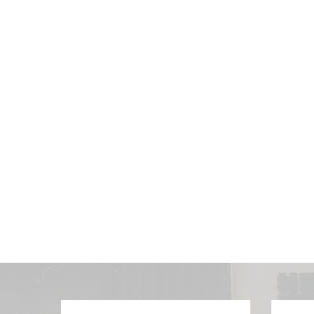
ペ
ー
ジ
送
り