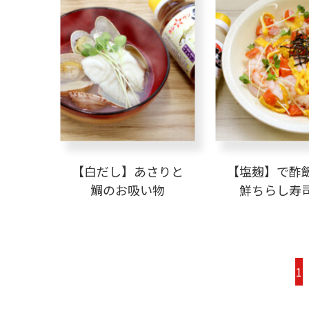
【白だし】あさりと
【塩麹】で酢
鯛のお吸い物
鮮ちらし寿
投
1
稿
の