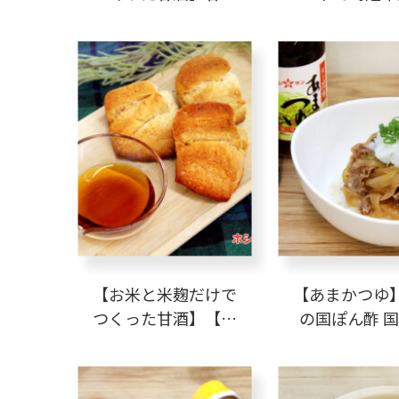
どら焼き
【お米と米麹だけで
【あまかつゆ
つくった甘酒】【塩
の国ぽん酢 
麹】甘酒&塩麹のスコ
ず】おろしポ
ーン
丼