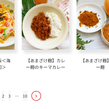
飯＜海
【あまざけ麹】カレ
【あまざけ麹
司＞
ー麹のキーマカレー
ー麹
2
3
…
10