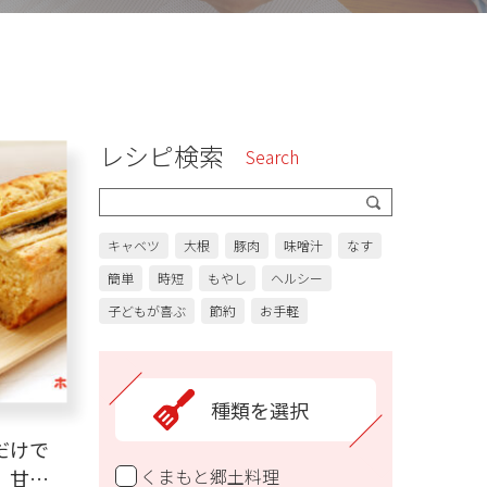
レシピ検索
Search
キャベツ
大根
豚肉
味噌汁
なす
簡単
時短
もやし
ヘルシー
子どもが喜ぶ
節約
お手軽
種類を選択
だけで
くまもと郷土料理
】甘酒