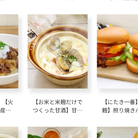
カルビ
バナナパウン
キ
】【火
【お米と米麹だけで
【にたき一番
国産ゆ
つくった甘酒】甘酒
麹】照り焼き
ン酢牛
入り豆乳クラムチャ
ー
ウダー