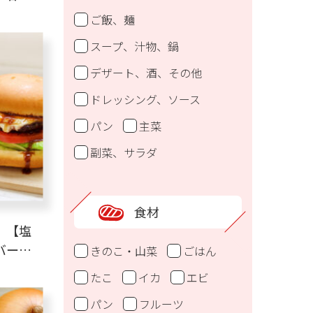
ドケー
ご飯、麺
スープ、汁物、鍋
デザート、酒、その他
ドレッシング、ソース
パン
主菜
副菜、サラダ
食材
】【塩
バーガ
きのこ・山菜
ごはん
たこ
イカ
エビ
パン
フルーツ